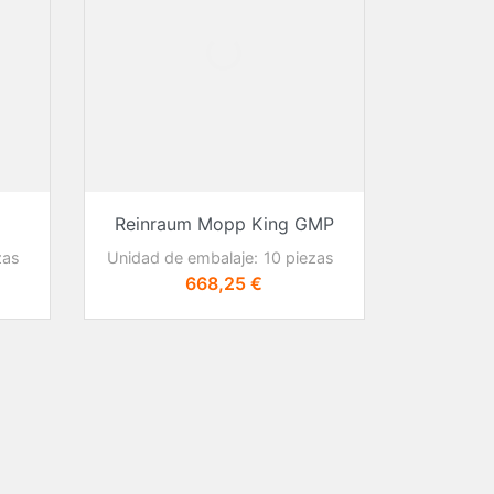
terías
sorios
darropa
s de transporte
ensador
Reinraum Mopp King GMP
zas
Unidad de embalaje:
10 piezas
Precio
668,25 €