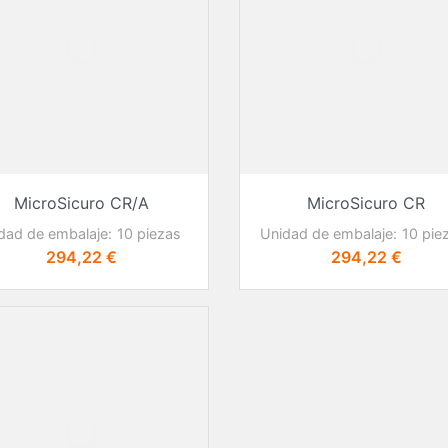
Sistemas de carros con
Estan
a
MopFloat
Acce
o
Sistemas de carros
Guar
para zonas grises
Sillas
Aspirador para salas
Carro
blancas
Disp
Productos de limpieza
Máquina de limpieza
MicroSicuro CR/A
MicroSicuro CR
dad de embalaje:
10 piezas
Unidad de embalaje:
10 pie
Precio
Precio
294,22 €
294,22 €