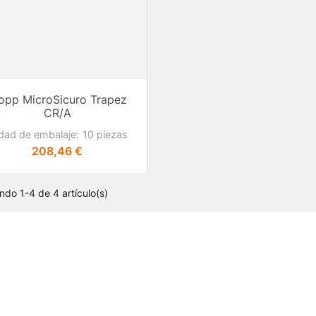
opp MicroSicuro Trapez
CR/A
dad de embalaje:
10 piezas
Precio
208,46 €
ndo 1-4 de 4 artículo(s)