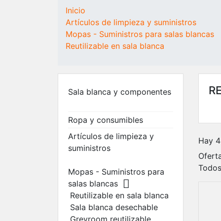
COMPONENTES
BLANCAS
CONSUMIBLES
Inicio
Alquiler/compra de
Ropa reutilizab
Artículos de limpieza y suministros
salas blancas
Monos
Mopas - Suministros para salas blancas
Sala blanca
Smocks
Reutilizable en sala blanca
Caja de flujo laminar
Bonnets
Unidades de filtrado
Sobrecalzado
del ventilador (FFU)
(bajo)
Acceso del personal y
Sobrecalzado
R
Sala blanca y componentes
del material
(altas)
Suelos para salas
Ropa interior
Ropa y consumibles
blancas
Ropa desechab
Gorros de vell
Artículos de limpieza y
Hay 4
desechables
suministros
Oferta
Sobrecalzado
Todos
Protección buc
Mopas - Suministros para

Trajes
salas blancas
desechables
Reutilizable en sala blanca
Guantes
Sala blanca desechable
Toallitas para
Greyroom reutilizable