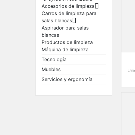

salas blancas
Accesorios de limpieza
Productos par
Carros de limpieza para

vendar el polv
salas blancas
Sistemas de
Aspirador para salas
eliminación
blancas
Zapatos
Productos de limpieza
Máquina de limpieza
Tecnología
Muebles
Uni
Servicios y ergonomía