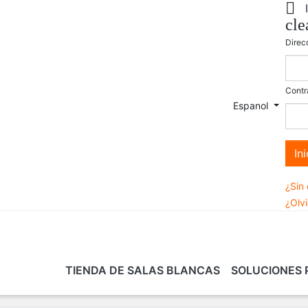

cle
Direc
Contr
Espanol
In
¿Sin
¿Olv
TIENDA DE SALAS BLANCAS
SOLUCIONES 
AS
ARTÍCULOS DE
SERVICIOS
CONSULTORÍA
TECNOLOGÍA
FORMACIÓN EN 
MUE