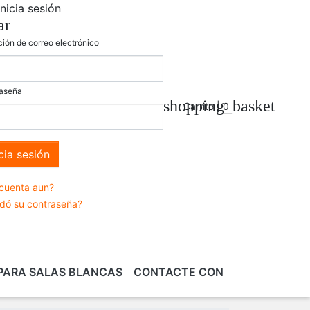
Inicia sesión
ar
ción de correo electrónico
aseña
shopping_basket
Carrito |
0
icia sesión
 cuenta aun?
idó su contraseña?
PARA SALAS BLANCAS
CONTACTE CON
SALAS
BLES
FORMACIÓN EN
SERVICIOS Y