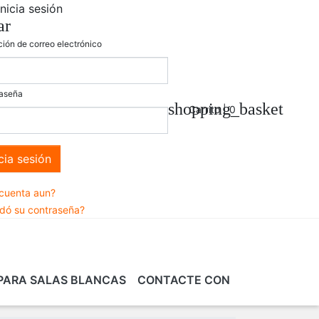
Inicia sesión
ar
ción de correo electrónico
aseña
shopping_basket
Carrito |
0
icia sesión
 cuenta aun?
idó su contraseña?
PARA SALAS BLANCAS
CONTACTE CON
SALAS
BLES
FORMACIÓN EN
SERVICIOS Y