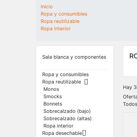
COMPONENTES
BLANCAS
CONSUMIBLES
Inicio
Alquiler/compra de
Ropa reutilizab
Ropa y consumibles
salas blancas
Monos
Ropa reutilizable
Sala blanca
Smocks
Ropa interior
Caja de flujo laminar
Bonnets
Unidades de filtrado
Sobrecalzado
del ventilador (FFU)
(bajo)
Acceso del personal y
Sobrecalzado
R
Sala blanca y componentes
del material
(altas)
Suelos para salas
Ropa interior
Ropa y consumibles
blancas
Ropa desechab

Ropa reutilizable
Gorros de vell
Hay 3
Monos
desechables
Smocks
Oferta
Sobrecalzado
Bonnets
Todos
Protección buc
Sobrecalzado (bajo)
Trajes
Sobrecalzado (altas)
desechables
Ropa interior
Guantes

Ropa desechable
Toallitas para