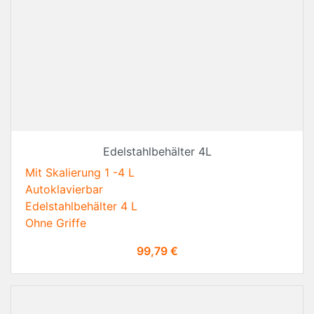
Edelstahlbehälter 4L
Mit Skalierung 1 -4 L
Autoklavierbar
Edelstahlbehälter 4 L
Ohne Griffe
Preis
99,79 €