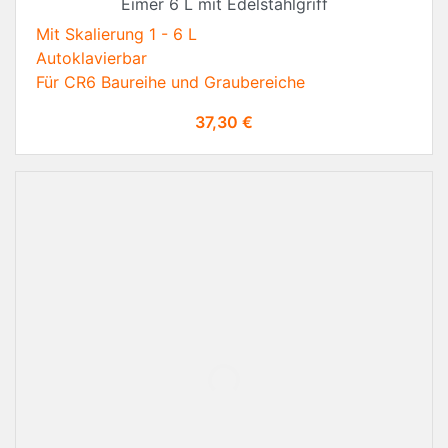
Eimer 6 L mit Edelstahlgriff
Mit Skalierung 1 - 6 L
Autoklavierbar
Für CR6 Baureihe und Graubereiche
Preis
37,30 €