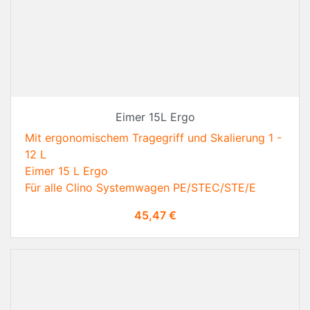
Eimer 15L Ergo
Mit ergonomischem Tragegriff und Skalierung 1 -
12 L
Eimer 15 L Ergo
Für alle Clino Systemwagen PE/STEC/STE/E
Preis
45,47 €