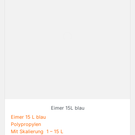
Eimer 15L blau
Eimer 15 L blau
Polypropylen
Mit Skalierung 1 – 15 L