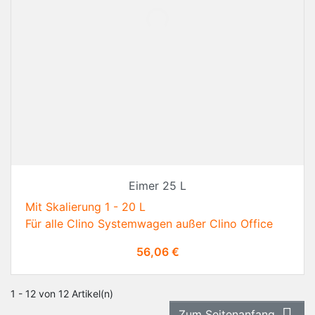
Eimer 25 L
Mit Skalierung 1 - 20 L
Für alle Clino Systemwagen außer Clino Office
Preis
56,06 €
1 - 12 von 12 Artikel(n)

Zum Seitenanfang