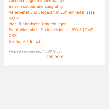
Laserversiegelte Schnittkanten
Extrem sauber und saugfähig
Verarbeitet und verpackt in Luftreinheitsklasse
ISO 4
Ideal für kritische Umgebungen
Empfohlen bis Luftreinheitsklasse ISO 5 [GMP
C/D]
Größe: 9 x 9 inch
Verpackungseinheit:
1.500 Stück
Preis
335,09 €