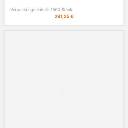
Verpackungseinheit:
1500 Stück
Preis
291,25 €