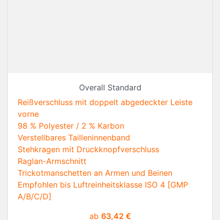
Overall Standard
Reißverschluss mit doppelt abgedeckter Leiste
vorne
98 % Polyester / 2 % Karbon
Verstellbares Tailleninnenband
Stehkragen mit Druckknopfverschluss
Raglan-Armschnitt
Trickotmanschetten an Armen und Beinen
Empfohlen bis Luftreinheitsklasse ISO 4 [GMP
A/B/C/D]
Preis
ab
63,42 €