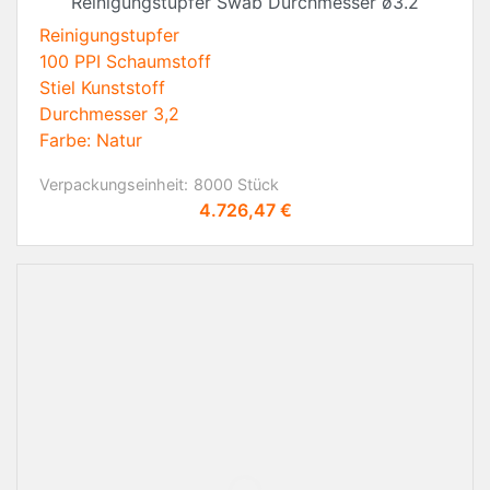
Reinigungstupfer Swab Durchmesser ø3.2
Reinigungstupfer
100 PPI Schaumstoff
Stiel Kunststoff
Durchmesser 3,2
Farbe: Natur
Verpackungseinheit:
8000 Stück
Preis
4.726,47 €