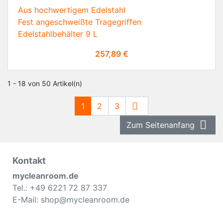
Aus hochwertigem Edelstahl
Fest angeschweißte Tragegriffen
Edelstahlbehälter 9 L
Preis
257,89 €
1 - 18 von 50 Artikel(n)
Weiter

1
2
3

Zum Seitenanfang
Kontakt
mycleanroom.de
Tel.: +49 6221 72 87 337
E-Mail: shop@mycleanroom.de