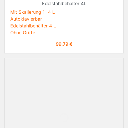
Edelstahlbehälter 4L
Mit Skalierung 1 -4 L
Autoklavierbar
Edelstahlbehälter 4 L
Ohne Griffe
Preis
99,79 €