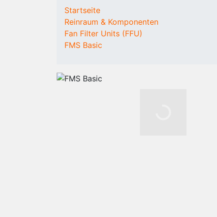
KOMPONENTEN
VERBRAUCHSMATER
Startseite
Reinraum
Mehrwegbekleidung
Reinraum & Komponenten
Laminar Flow
Overalls
Fan Filter Units (FFU)
Box
Kittel
FMS Basic
Fan Filter Units
Hauben
(FFU)
Überziehstiefel (hoch
Personen- und
Überziehschuhe
Materialzugang
(niedrig)
Reinraum
Unterkleidung
Fussboden
Einwegbekleidung
Reinraum mieten
Vlieseinweghauben
/ kaufen
Überziehschuhe
Mundschutz
Einweganzüge
Handschuhe
Reinraumtücher
Staubbinde-Produkt
Entsorgungssysteme
Schuhe