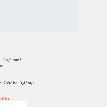
ver Bänke
ERGONOMIE
ver Bänke
VR/MR/AR Training
tahl
Reinigung als
ver Bänke
Dienstleistung
in
Schulung & Beratung
ver Bänke HPL
Reinigung von
stische
Kleidung
tahl
Messung und
stische
Zertifizierung
 Arbeitstische
Ergonomie und
x 380,5 mm
e
Gesundheitsprävention
3
0mm
ör
roben
e
r (70W bei 0,45m/s)
portwagen
nke
r- und
osten
schrank
rgungsschränke