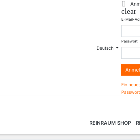

Anm
clear
E-Mail-Ad
Passwort
Deutsch
Anmel
Ein neues
Passwort
REINRAUM SHOP
R
LEISTUNGEN
REINIGUNGSARTIKEL &
BERATUNG
REINRAUM SCHULUNG
TECHNIK
REIN
VR