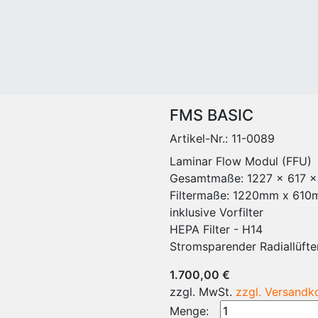
IAL
REINRAUMBEDARF
Messsysteme
Sit-O
Mopps -
und Sensoren
Sit-O
Reinraumbedarf
Partikelzähler
Edels
Reinraum Mehrweg
Lampen
Sit O
Reinraum Einweg
cleanvalve -
Melam
)
Graubereich Mehrweg
dispelligence
Sit-O
Reinigungszubehör
Serie
Arbeit
FMS BASIC
Eimer und Behälter
Edels
Artikel-Nr.:
11-0089
Stiele
Arbeit
Mopphalter
Laminar Flow Modul (FFU)
Labor
Zubehör für
Gesamtmaße: 1227 x 617 
Regal
Reinigungsartikel
Filtermaße: 1220mm x 61
Zubeh
Reinraum
inklusive Vorfilter
Garde
Reinigungswagen
HEPA Filter - H14
Stühl
Wagensysteme mit
Stromsparender Radiallüfte
Trans
Flachpresse
Schrä
1.700,00 €
e
Wagensysteme mit
Kleide
zzgl. MwSt.
zzgl. Versandk
Vorpräparation
Schuh
Menge:
Wagensysteme mit
Verso