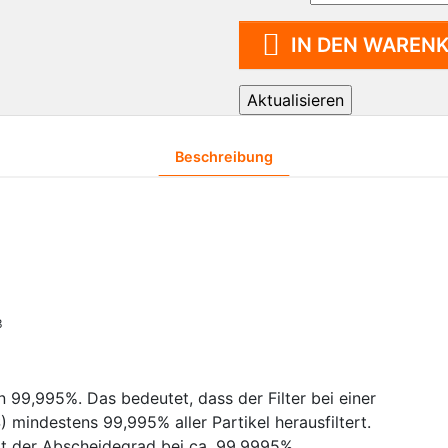
MopFloat
FIFO 

Wagensysteme für
IN DEN WAREN
Spind
Graubereiche
Spend
Reinraumsauger
Reinigungsmittel
Reinigungsmaschine
Beschreibung
3
 99,995%. Das bedeutet, dass der Filter bei einer
mindestens 99,995% aller Partikel herausfiltert.
egt der Abscheidegrad bei ca. 99,9995%.