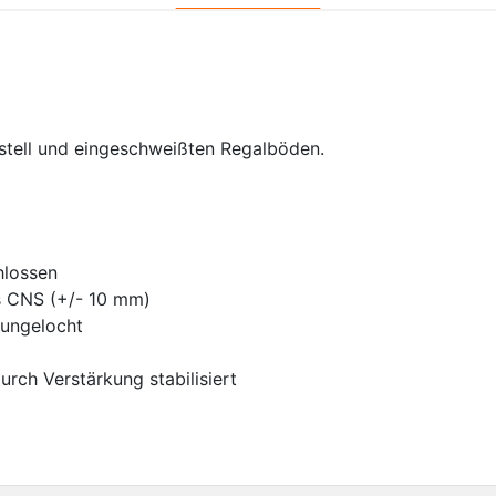
tell und eingeschweißten Regalböden.
hlossen
s CNS (+/- 10 mm)
d ungelocht
ch Verstärkung stabilisiert