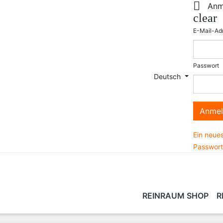

Anm
clear
E-Mail-Ad
Passwort
Deutsch
Anmel
Ein neues
Passwort
REINRAUM SHOP
R
LEISTUNGEN
REINIGUNGSARTIKEL &
BERATUNG
REINRAUM SCHULUNG
TECHNIK
REIN
VR