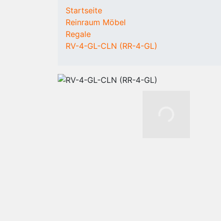
KOMPONENTEN
VERBRAUCHSMATER
Startseite
Reinraum
Mehrwegbekleidung
Reinraum Möbel
Laminar Flow
Overalls
Regale
Box
Kittel
RV-4-GL-CLN (RR-4-GL)
Fan Filter Units
Hauben
(FFU)
Überziehstiefel (hoch
Personen- und
Überziehschuhe
Materialzugang
(niedrig)
Reinraum
Unterkleidung
Fussboden
Einwegbekleidung
Reinraum mieten
Vlieseinweghauben
/ kaufen
Überziehschuhe
Mundschutz
Einweganzüge
Handschuhe
Reinraumtücher
Staubbinde-Produkt
Entsorgungssysteme
Schuhe