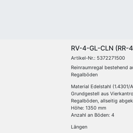
IAL
REINRAUMBEDARF
Messsysteme
Sit-O
Mopps -
und Sensoren
Sit-O
Reinraumbedarf
Partikelzähler
Edels
Reinraum Mehrweg
Lampen
Sit O
Reinraum Einweg
cleanvalve -
Melam
)
Graubereich Mehrweg
dispelligence
Sit-O
Reinigungszubehör
Serie
Arbeit
RV-4-GL-CLN (RR-4
Eimer und Behälter
Edels
Artikel-Nr.:
5372271500
Stiele
Arbeit
Mopphalter
Reinraumregal bestehend a
Labor
Zubehör für
Regalböden
Regal
Reinigungsartikel
Zubeh
Material Edelstahl (1.4301/
Reinraum
Garde
Grundgestell aus Vierkantr
Reinigungswagen
Stühl
Regalböden, allseitig abge
Wagensysteme mit
Trans
Höhe: 1350 mm
Flachpresse
Schrä
Anzahl an Böden: 4
e
Wagensysteme mit
Kleide
Vorpräparation
Schuh
Längen
Wagensysteme mit
Verso