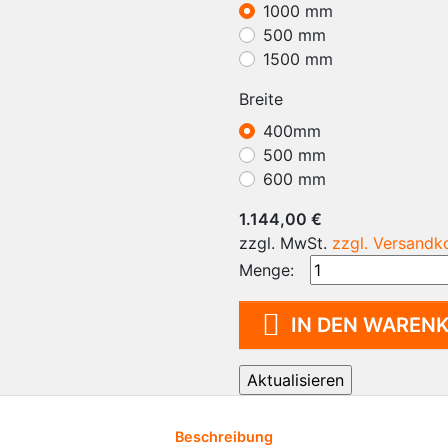
1000 mm
MopFloat
FIFO 
500 mm
Wagensysteme für
Spind
1500 mm
Graubereiche
Spend
Reinraumsauger
Breite
Reinigungsmittel
400mm
Reinigungsmaschine
500 mm
600 mm
1.144,00 €
zzgl. MwSt.
zzgl. Versandk
Menge:

IN DEN WAREN
Beschreibung