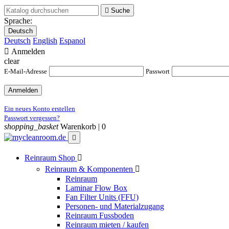

Suche
Sprache:
Deutsch
Deutsch
English
Espanol

Anmelden
clear
E-Mail-Adresse
Passwort
Anmelden
Ein neues Konto erstellen
Passwort vergessen?
shopping_basket
Warenkorb |
0

Reinraum Shop

Reinraum & Komponenten

Reinraum
Laminar Flow Box
Fan Filter Units (FFU)
Personen- und Materialzugang
Reinraum Fussboden
Reinraum mieten / kaufen