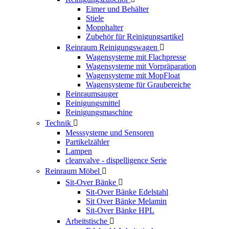
Eimer und Behälter
Stiele
Mopphalter
Zubehör für Reinigungsartikel
Reinraum Reinigungswagen

Wagensysteme mit Flachpresse
Wagensysteme mit Vorpräparation
Wagensysteme mit MopFloat
Wagensysteme für Graubereiche
Reinraumsauger
Reinigungsmittel
Reinigungsmaschine
Technik

Messsysteme und Sensoren
Partikelzähler
Lampen
cleanvalve - dispelligence Serie
Reinraum Möbel

Sit-Over Bänke

Sit-Over Bänke Edelstahl
Sit Over Bänke Melamin
Sit-Over Bänke HPL
Arbeitstische
