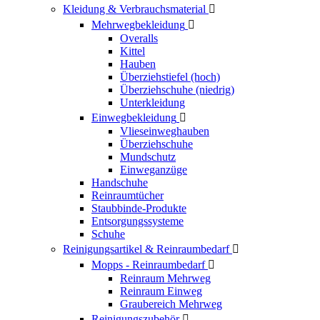
Kleidung & Verbrauchsmaterial

Mehrwegbekleidung

Overalls
Kittel
Hauben
Überziehstiefel (hoch)
Überziehschuhe (niedrig)
Unterkleidung
Einwegbekleidung

Vlieseinweghauben
Überziehschuhe
Mundschutz
Einweganzüge
Handschuhe
Reinraumtücher
Staubbinde-Produkte
Entsorgungssysteme
Schuhe
Reinigungsartikel & Reinraumbedarf

Mopps - Reinraumbedarf

Reinraum Mehrweg
Reinraum Einweg
Graubereich Mehrweg
Reinigungszubehör
