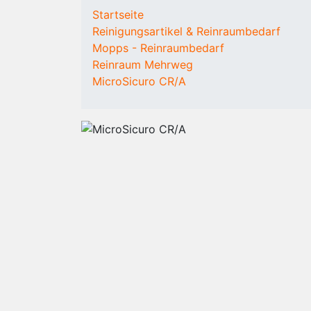
KOMPONENTEN
VERBRAUCHSMATER
Startseite
Reinraum
Mehrwegbekleidung
Reinigungsartikel & Reinraumbedarf
Laminar Flow
Overalls
Mopps - Reinraumbedarf
Box
Kittel
Reinraum Mehrweg
Fan Filter Units
Hauben
MicroSicuro CR/A
(FFU)
Überziehstiefel (hoch
Personen- und
Überziehschuhe
Materialzugang
(niedrig)
Reinraum
Unterkleidung
Fussboden
Einwegbekleidung
Reinraum mieten
Vlieseinweghauben
/ kaufen
Überziehschuhe
Mundschutz
Einweganzüge
Handschuhe
Reinraumtücher
Staubbinde-Produkt
Entsorgungssysteme
Schuhe