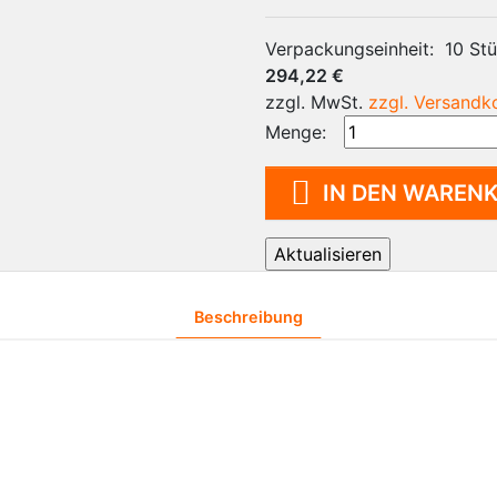
MopFloat
FIFO 
Wagensysteme für
Spind
Verpackungseinheit:
10 St
Graubereiche
Spend
294,22 €
Reinraumsauger
zzgl. MwSt.
zzgl. Versandk
Reinigungsmittel
Menge:
Reinigungsmaschine

IN DEN WAREN
Beschreibung