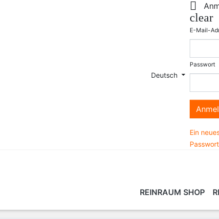

Anm
clear
E-Mail-Ad
Passwort
Deutsch
Anmel
Ein neues
Passwort
REINRAUM SHOP
R
LEISTUNGEN
REINIGUNGSARTIKEL &
BERATUNG
REINRAUM SCHULUNG
TECHNIK
REIN
VR