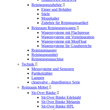
Reinigungszubehör

Eimer und Behälter
Stiele
Mopphalter
Zubehör für Reinigungsartikel
Reinraum Reinigungswagen

Wagensysteme mit Flachpresse
Wagensysteme mit Vorpräparation
Wagensysteme mit MopFloat
Wagensysteme für Graubereiche
Reinraumsauger
Reinigungsmittel
Reinigungsmaschine
Technik

Messsysteme und Sensoren
Partikelzähler
Lampen
cleanvalve - dispelligence Serie
Reinraum Möbel

Sit-Over Bänke

Sit-Over Bänke Edelstahl
Sit Over Bänke Melamin
Sit-Over Bänke HPL