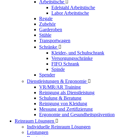
Arbeitstische

Edelstahl Arbeitstische
Labor Arbeitstische
Regale
Zubehör
Garderoben
Stühle
Transportwagen
Schränke

Kleider- und Schuhschrank
Versorgungsschränke
FIFO Schrank
Spinde
Spender
Dienstleistungen & Ergonomie

VR/MR/AR Training
Reinigung als Dienstleistung
Schulung & Beratung
Reinigung von Kleidung
Messung und Zertifizierung
Ergonomie und Gesundheitsprävention
Reinraum Lösungen

Individuelle Reinraum Lösungen
Leistungen