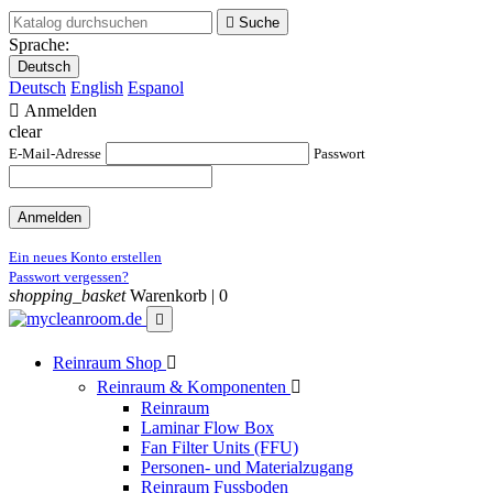

Suche
Sprache:
Deutsch
Deutsch
English
Espanol

Anmelden
clear
E-Mail-Adresse
Passwort
Anmelden
Ein neues Konto erstellen
Passwort vergessen?
shopping_basket
Warenkorb |
0

Reinraum Shop

Reinraum & Komponenten

Reinraum
Laminar Flow Box
Fan Filter Units (FFU)
Personen- und Materialzugang
Reinraum Fussboden