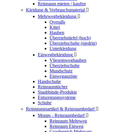
Reinraum mieten / kaufen
Kleidung & Verbrauchsmaterial

Mehrwegbekleidung

Overalls
Kittel
Hauben
Überziehstiefel (hoch)
Überziehschuhe (niedrig)
Unterkleidung
Einwegbekleidung

Vlieseinweghauben
Überziehschuhe
Mundschutz
Einweganzüge
Handschuhe
Reinraumtücher
Staubbinde-Produkte
Entsorgungssysteme
Schuhe
Reinigungsartikel & Reinraumbedarf

Mopps - Reinraumbedarf

Reinraum Mehrweg
Reinraum Einweg
Graubereich Mehrweg