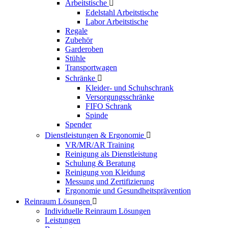
Arbeitstische

Edelstahl Arbeitstische
Labor Arbeitstische
Regale
Zubehör
Garderoben
Stühle
Transportwagen
Schränke

Kleider- und Schuhschrank
Versorgungsschränke
FIFO Schrank
Spinde
Spender
Dienstleistungen & Ergonomie

VR/MR/AR Training
Reinigung als Dienstleistung
Schulung & Beratung
Reinigung von Kleidung
Messung und Zertifizierung
Ergonomie und Gesundheitsprävention
Reinraum Lösungen

Individuelle Reinraum Lösungen
Leistungen