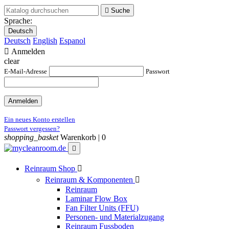

Suche
Sprache:
Deutsch
Deutsch
English
Espanol

Anmelden
clear
E-Mail-Adresse
Passwort
Anmelden
Ein neues Konto erstellen
Passwort vergessen?
shopping_basket
Warenkorb |
0

Reinraum Shop

Reinraum & Komponenten

Reinraum
Laminar Flow Box
Fan Filter Units (FFU)
Personen- und Materialzugang
Reinraum Fussboden