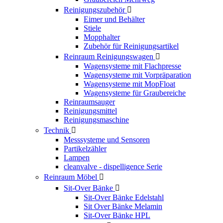
Reinigungszubehör

Eimer und Behälter
Stiele
Mopphalter
Zubehör für Reinigungsartikel
Reinraum Reinigungswagen

Wagensysteme mit Flachpresse
Wagensysteme mit Vorpräparation
Wagensysteme mit MopFloat
Wagensysteme für Graubereiche
Reinraumsauger
Reinigungsmittel
Reinigungsmaschine
Technik

Messsysteme und Sensoren
Partikelzähler
Lampen
cleanvalve - dispelligence Serie
Reinraum Möbel

Sit-Over Bänke

Sit-Over Bänke Edelstahl
Sit Over Bänke Melamin
Sit-Over Bänke HPL