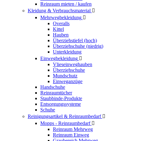
Reinraum mieten / kaufen
Kleidung & Verbrauchsmaterial

Mehrwegbekleidung

Overalls
Kittel
Hauben
Überziehstiefel (hoch)
Überziehschuhe (niedrig)
Unterkleidung
Einwegbekleidung

Vlieseinweghauben
Überziehschuhe
Mundschutz
Einweganzüge
Handschuhe
Reinraumtücher
Staubbinde-Produkte
Entsorgungssysteme
Schuhe
Reinigungsartikel & Reinraumbedarf

Mopps - Reinraumbedarf

Reinraum Mehrweg
Reinraum Einweg
Graubereich Mehrweg